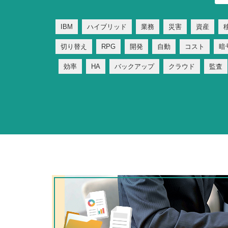
IBM
ハイブリッド
業務
災害
資産
切り替え
RPG
開発
自動
コスト
暗
効率
HA
バックアップ
クラウド
監査