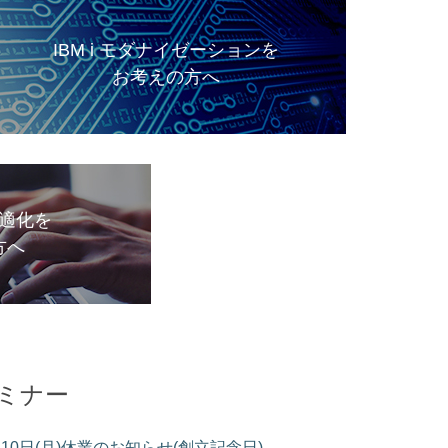
IBM i モダナイゼーションを
お考えの方へ
適化を
方へ
ミナー
月10日(月)休業のお知らせ(創立記念日)