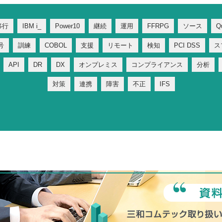
移行
IBM i_
Power10
継続
運用
FFRPG
ソース
Q
号
訓練
COBOL
支援
リモート
検知
PCI DSS
ス
API
DR
DX
オンプレミス
コンプライアンス
分析
対策
連携
障害
不正
IFS