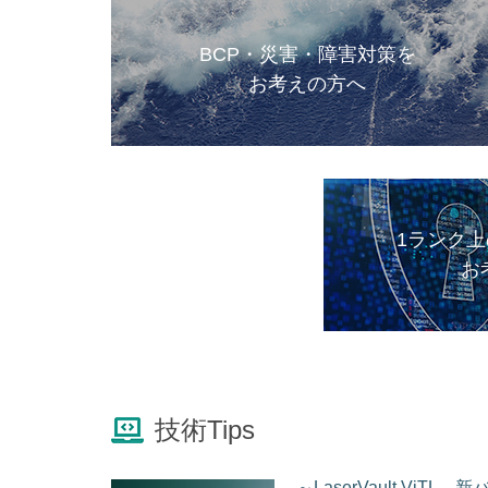
BCP・災害・障害対策を
お考えの方へ
1ランク
お
技術Tips
～LaserVault Vi