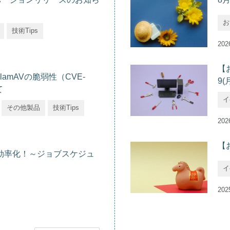
お
技術Tips
202
【
lamAVの脆弱性（CVE-
9(
て
イ
その他製品
技術Tips
202
【
理を効率化！～ジョブスケジュ
イ
202