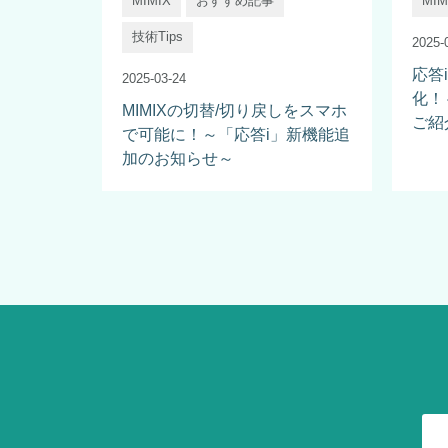
MIMIX
おすすめ記事
MIM
技術Tips
2025-
応答
2025-03-24
化！
MIMIXの切替/切り戻しをスマホ
ご紹
で可能に！～「応答i」新機能追
加のお知らせ～