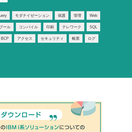
uery
モダナイゼーション
保護
管理
Web
プール
コンパイル
印刷
テレワーク
SQL
BCP
アクセス
セキュリティ
帳票
ログ