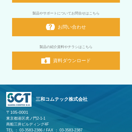
製品やサポートについてお問合せはこちら
お問い合わせ
製品の紹介資料やチラシはこちら
資料ダウンロード
三和コムテック株式会社
〒105-0001
東京都港区虎ノ門2-1-1
商船三井ビルディング4F
TEL ： 03-3583-2386 / FAX ： 03-3583-2387