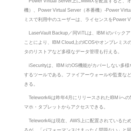
Power Virtual Server上にMIMIXを配置すると
機）、Power Virtual Server（本番機）-Pow
ミスで利用中のユーザーは、ライセンスをPower Vir
LaserVault Backup／同ViTLは、IBM iのバッ
ことにより、IBM Cloud上のICOSやオンプ
タのリストアなど多様なデータ管理も行える。
iSecurityは、IBM iのOS機能がカバーしな
するツールである。ファイアーウォールや監査など
きる。
Telework4iは昨年4月にリリースされたIBM 
マホ・タブレットからアクセスできる。
Telework4iは現在、AWS上に配置されているため、Po
るが、「パフォーマンスはまったく問題ない」と同社は話す。