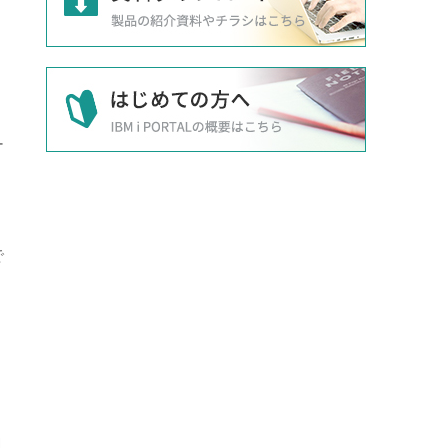
る
ー
で
M