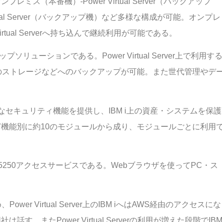
、オンプレミス（本番機）-Power Virtual Server（バックアップ
er Virtual Server（バックアップ機）など多様な構成が可能。オンプレ
tual Serverへ持ち込んで継続利用が可能である。
クアップソリューションである。Power Virtual Server上で利用す
レミスのストレージなどへのバックアップが可能。また世代管理やデ
い多様なセキュリティ機能を提供し、IBM i上の資産・システムを保護
機能別に約10のモジュールから成り、モジュールごとに利用
iへの5250アクセスサービスである。Webブラウザを使ってPC・ス
wer Virtual Server上のIBM iへはAWS経由のアクセスにな
またPower Virtual Serverの利用が増えた段階でIB