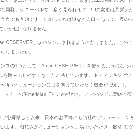
RVER」をエントリーポイントにして、まずは5250画面のGUI化
本と同様、グローバルでも多く見られます。UIの変更は見栄え
いう点でも有効です。しかしそれは単なる入口であって、真の
えていかねばなりません。
「Arcad OBSERVER」がバンドルされるようになりました。このこ
たらしましたか。
の1つとして「Arcad OBSERVER」を使えるようになっ
歩を踏み出しやすくなったと感じています。ドアノッキングツ
evOpsソリューションに目を向けていただく機会が増えまし
ナーの英meridian IT社との提携も、このバンドル戦略が契
シップを締結して以来、日本のお客様にも当社のソリューション
ます。ARCADソリューションをご活用いただき、IBM iモダ