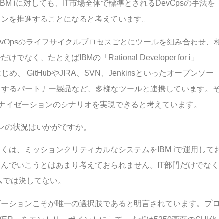
BM iに対しても、IT市場全体で標準とされるDevOpsの手法を
ョンを推進することになると考えています。
vOpsのライフサイクルプロセスごとにツールを組み合わせ、
たとえばIBMの「Rational Developer for i」
）をはじめ、 GitHubやJIRA、SVN、Jenkinsといったオープンソー
じめとするパートナー製品など、多様なツールと連携しています。
モダナイゼーションのシナリオを実現できると考えています。
ンの状況はいかがですか。
は、ミッションクリティカルなシステムをIBM iで運用して
んでいこうとはあまり考えておられません。IT部門だけでなく
ームでは決してない。
ゼーションこそが唯一の選択肢であると明言されています。プ