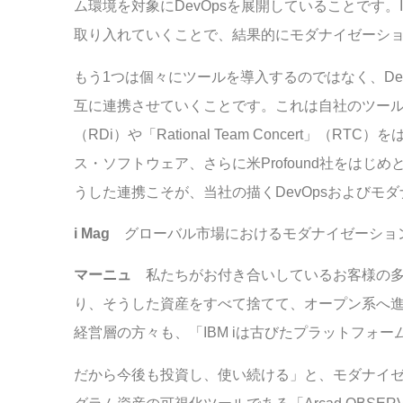
ム環境を対象にDevOpsを展開していることです。I
取り入れていくことで、結果的にモダナイゼーシ
もう1つは個々にツールを導入するのではなく、De
互に連携させていくことです。これは自社のツールだけでなく、
（RDi）や「Rational Team Concert」（RTC
ス・ソフトウェア、さらに米Profound社をは
うした連携こそが、当社の描くDevOpsおよび
i Mag
グローバル市場におけるモダナイゼーショ
マーニュ
私たちがお付き合いしているお客様の多く
り、そうした資産をすべて捨てて、オープン系へ進
経営層の方々も、「IBM iは古びたプラットフォ
だから今後も投資し、使い続ける」と、モダナイ