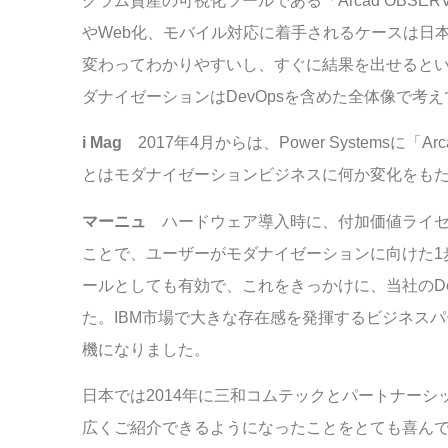
グラム資産の可視化ツールである「Arcad OBSE
やWeb化、モバイル対応に着手されるケースは日
変わってわかりやすいし、すぐに結果を出せると
ダナイゼーションはDevOpsを含めた全体像で考
i Mag
2017年4月からは、Power Systemsに
とはモダナイゼーションビジネスに何か変化をも
マーニュ
ハードウェア導入時に、付加価値ライセンス
ことで、ユーザーがモダナイゼーションに向けた1
ールとしても有効で、これをきっかけに、当社のD
た。IBM市場で大きな存在感を発揮するビジネスパート
機になりました。
日本では2014年に三和コムテックとパートナー
広くご紹介できるようになったことをとても喜んでい