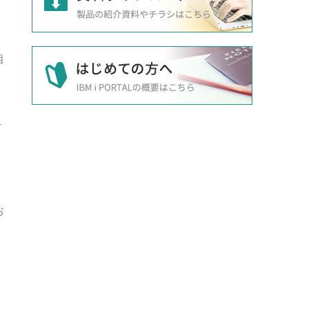
相
そ
お
ロ