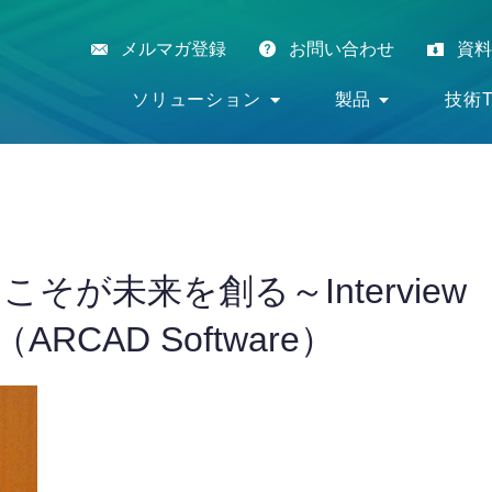
メルマガ登録
お問い合わせ
資料
ソリューション
製品
技術T
こそが未来を創る～Interview
CAD Software）